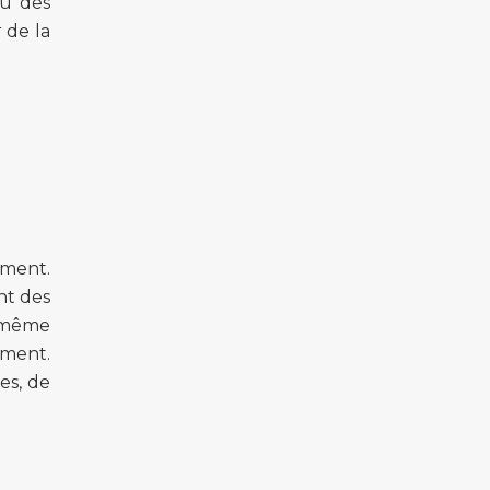
ou des
 de la
ement.
nt des
t même
ement.
es, de