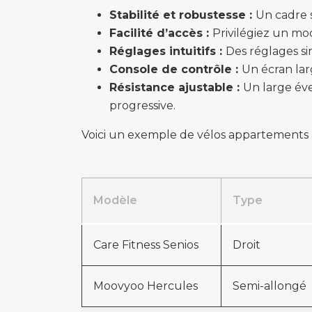
Stabilité et robustesse :
Un cadre s
Facilité d’accès :
Privilégiez un mod
Réglages intuitifs :
Des réglages si
Console de contrôle :
Un écran larg
Résistance ajustable :
Un large év
progressive.
Voici un exemple de vélos appartements 
Modèle
Type
Care Fitness Senios
Droit
Moovyoo Hercules
Semi-allongé