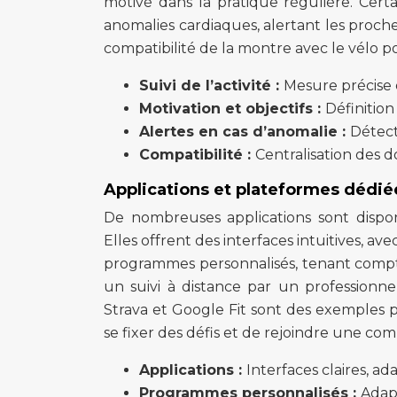
motivé dans la pratique régulière. Cer
anomalies cardiaques, alertant les proches
compatibilité de la montre avec le vélo p
Suivi de l’activité :
Mesure précise d
Motivation et objectifs :
Définition 
Alertes en cas d’anomalie :
Détect
Compatibilité :
Centralisation des d
Applications et plateformes dédiée
De nombreuses applications sont dispon
Elles offrent des interfaces intuitives, a
programmes personnalisés, tenant compt
un suivi à distance par un professionn
Strava et Google Fit sont des exemples po
se fixer des défis et de rejoindre une c
Applications :
Interfaces claires, ad
Programmes personnalisés :
Adapt