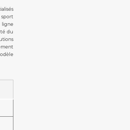
alisés
 sport
 ligne
ité du
utions
tement
modèle