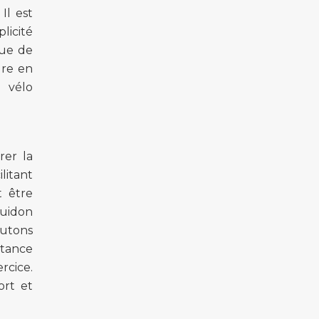
Il est
licité
que de
dre en
 vélo
rer la
litant
t être
guidon
outons
stance
rcice.
ort et