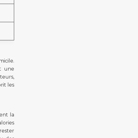
icile.
et une
teurs,
it les
ent la
lories
rester