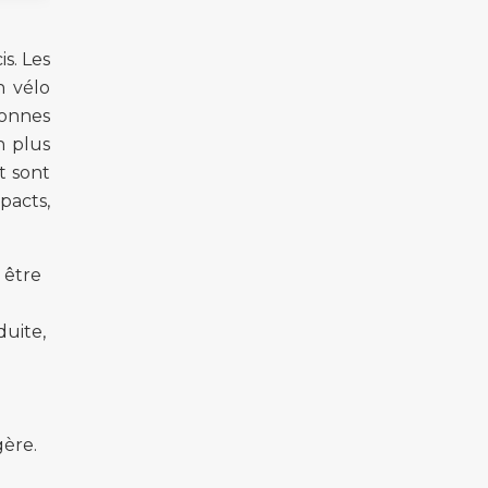
s. Les
n vélo
sonnes
n plus
t sont
pacts,
 être
duite,
gère.