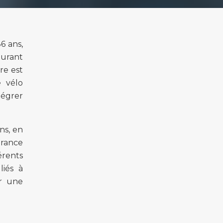
6 ans,
durant
re est
e vélo
tégrer
ns, en
urance
érents
liés à
ur une