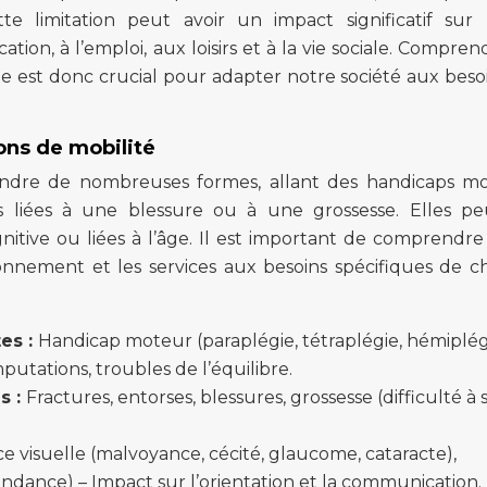
e limitation peut avoir un impact significatif sur 
ation, à l’emploi, aux loisirs et à la vie sociale. Compren
ite est donc crucial pour adapter notre société aux beso
ons de mobilité
rendre de nombreuses formes, allant des handicaps m
s liées à une blessure ou à une grossesse. Elles p
gnitive ou liées à l’âge. Il est important de comprendre
ronnement et les services aux besoins spécifiques de 
es :
Handicap moteur (paraplégie, tétraplégie, hémiplég
putations, troubles de l’équilibre.
s :
Fractures, entorses, blessures, grossesse (difficulté à 
ce visuelle (malvoyance, cécité, glaucome, cataracte),
endance) – Impact sur l’orientation et la communication.