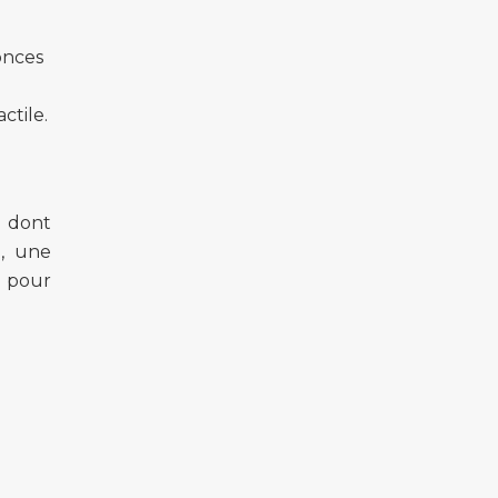
onces
ctile.
n dont
n, une
s pour