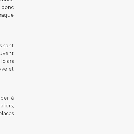
t donc
chaque
s sont
euvent
loisirs
ive et
éder à
liers,
places