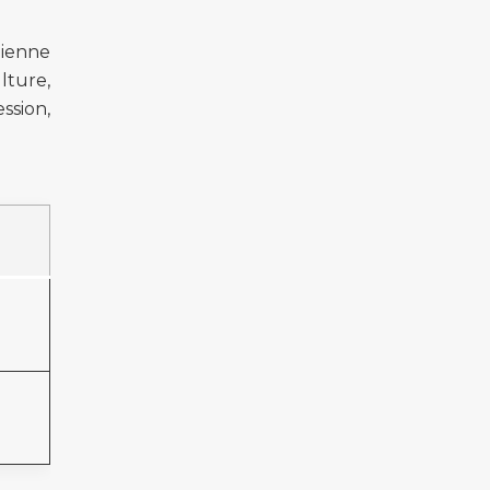
dienne
ulture,
ssion,