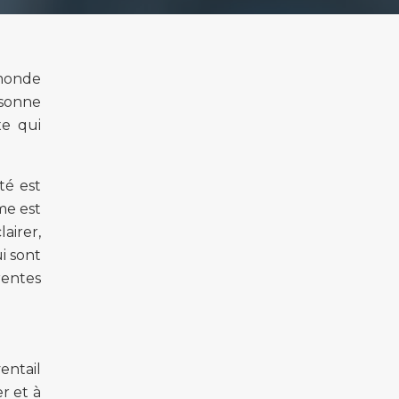
 monde
rsonne
xe qui
té est
me est
airer,
i sont
rentes
entail
r et à