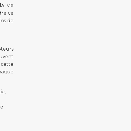
la vie
dre ce
ins de
oteurs
euvent
 cette
chaque
ie,
se