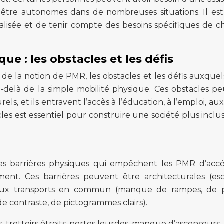
 être autonomes dans de nombreuses situations. Il es
alisée et de tenir compte des besoins spécifiques de 
ue : les obstacles et les défis
 de la notion de PMR, les obstacles et les défis auxquel
-delà de la simple mobilité physique. Ces obstacles p
, et ils entravent l’accès à l’éducation, à l’emploi, aux 
les est essentiel pour construire une société plus inclus
es barrières physiques qui empêchent les PMR d’acc
ent. Ces barrières peuvent être architecturales (esca
ées aux transports en commun (manque de rampes, de 
e contraste, de pictogrammes clairs).
s, trottoirs étroits, portes lourdes, manque d’ascenseurs,