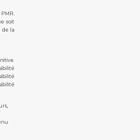
s PMR.
e soit
 de la
itive.
bilité
bilité
bilité
urs,
tenu