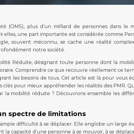
anté (OMS), plus d’un milliard de personnes dans le
i elles, une part importante est considérée comme Pe
sigle, souvent méconnu, se cache une réalité comple
 profondément notre société.
lité Réduite, désignant toute personne dont la mobili
raire. Comprendre ce que recouvre réellement ce ter
rant les besoins de tous. Cet article est là pour vous écl
es clés pour mieux appréhender les réalités des PMR. Qu
r la mobilité réduite ? Découvrons ensemble les diffé
 un spectre de limitations
simple difficulté à se déplacer. Elle englobe un large év
ent la capacité d’une personne à se mouvoir, à se déplace