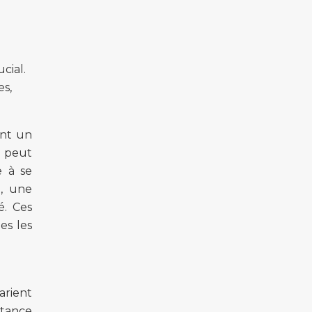
cial.
es,
ent un
, peut
e à se
n, une
é. Ces
es les
arient
stance