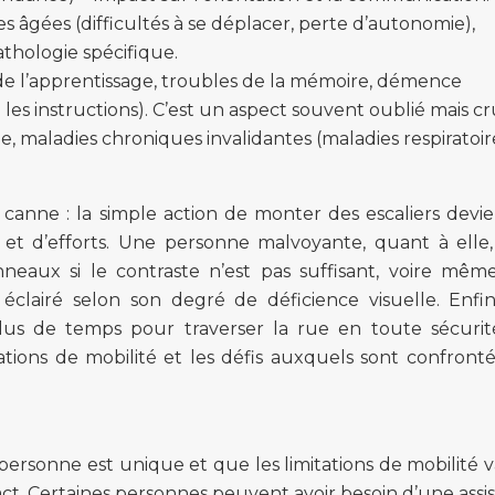
 âgées (difficultés à se déplacer, perte d’autonomie),
pathologie spécifique.
e l’apprentissage, troubles de la mémoire, démence
 les instructions). C’est un aspect souvent oublié mais cru
, maladies chroniques invalidantes (maladies respiratoir
canne : la simple action de monter des escaliers devi
 et d’efforts. Une personne malvoyante, quant à elle
anneaux si le contraste n’est pas suffisant, voire mêm
lairé selon son degré de déficience visuelle. Enfi
us de temps pour traverser la rue en toute sécurit
tations de mobilité et les défis auxquels sont confronté
personne est unique et que les limitations de mobilité v
ct. Certaines personnes peuvent avoir besoin d’une assi